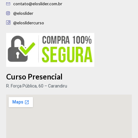
contato@eloslider.com.br
@eloslider
@eloslidercurso
Curso Presencial
R. Força Pública, 60 – Carandiru