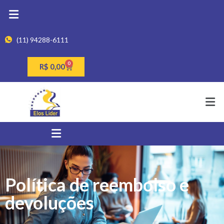
(11) 94288-6111
0
R$
0,00
Política de reembolso e
devoluções