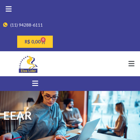
(11) 94288-6111
0
R$
0,00
EEAR