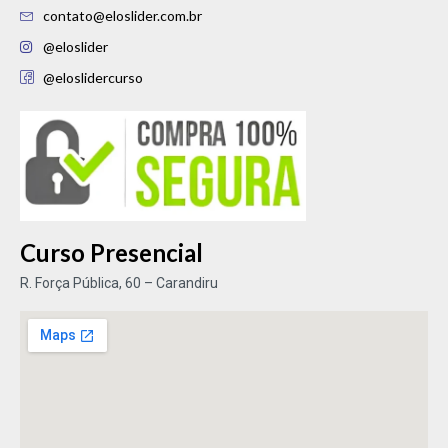
contato@eloslider.com.br
@eloslider
@eloslidercurso
Curso Presencial
R. Força Pública, 60 – Carandiru