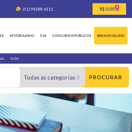
0
R$
0,00
(11) 94288-6111
ES
VESTIBULINHO
EJA
CONCURSOS PÚBLICOS
ÁREA DO ALUNO
VIL
GCM
PROCURAR