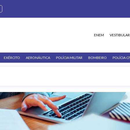
ENEM
VESTIBULAR
EXÉRCITO
AERONÁUTICA
POLÍCIA MILITAR
BOMBEIRO
POLÍCIA CI