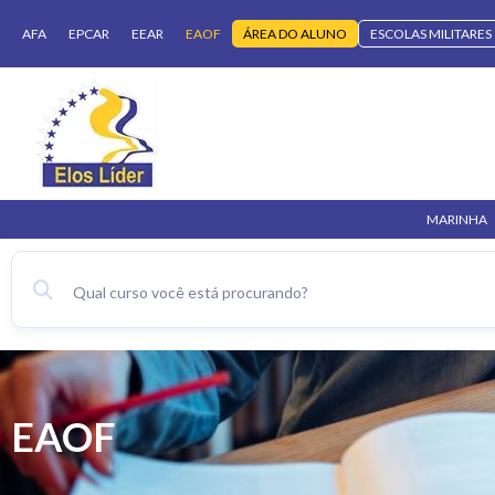
AFA
EPCAR
EEAR
EAOF
ÁREA DO ALUNO
ESCOLAS MILITARES
MARINHA
EAOF