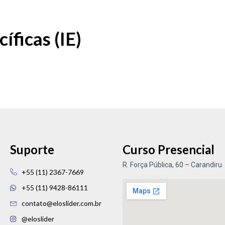
íficas (IE)
Suporte
Curso Presencial
R. Força Pública, 60 – Carandiru
+55 (11) 2367-7669
+55 (11) 9428-86111
contato@eloslider.com.br
@eloslider