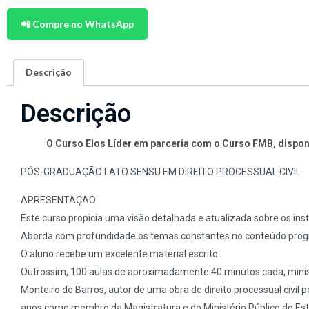
📲 Compre no WhatsApp
Descrição
Descrição
O Curso Elos Líder em parceria com o Curso FMB, disponi
PÓS-GRADUAÇÃO LATO SENSU EM DIREITO PROCESSUAL CIVIL
APRESENTAÇÃO
Este curso propicia uma visão detalhada e atualizada sobre os inst
Aborda com profundidade os temas constantes no conteúdo prog
O aluno recebe um excelente material escrito.
Outrossim, 100 aulas de aproximadamente 40 minutos cada, minis
Monteiro de Barros, autor de uma obra de direito processual civil 
anos como membro da Magistratura e do Ministério Público do Esta