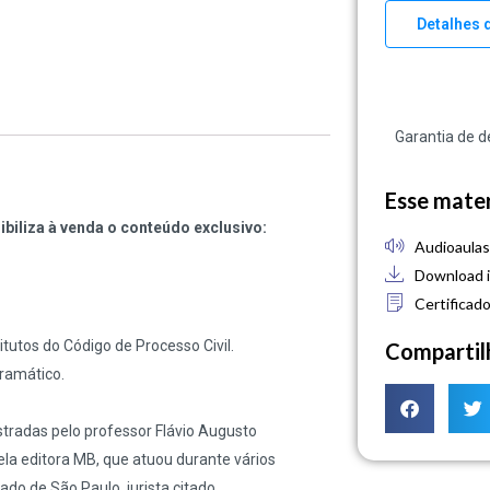
Detalhes 
Garantia de d
Esse materi
biliza à venda o conteúdo exclusivo:
Audioaula
Download i
Certificad
itutos do Código de Processo Civil.
Compartil
ramático.
tradas pelo professor Flávio Augusto
pela editora MB, que atuou durante vários
do de São Paulo, jurista citado