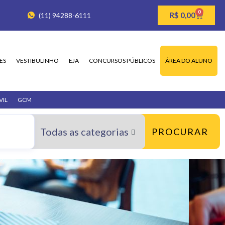
0
R$
0,00
(11) 94288-6111
ES
VESTIBULINHO
EJA
CONCURSOS PÚBLICOS
ÁREA DO ALUNO
VIL
GCM
PROCURAR