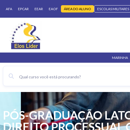
AFA
EPCAR
EEAR
EAOF
ÁREA DO ALUNO
ESCOLAS MILITARES
MARINHA
PÓS-GRADUAÇÃO LATO
DIREITO PROCESSUAL C