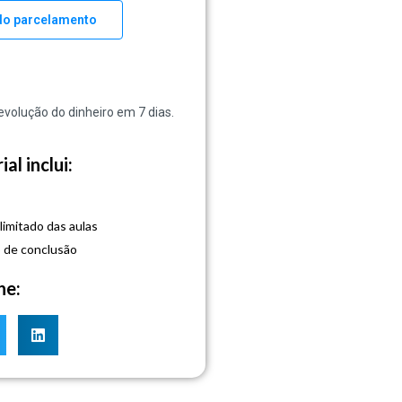
do parcelamento
evolução do dinheiro em 7 dias.
al inclui:
s
limitado das aulas
o de conclusão
he: