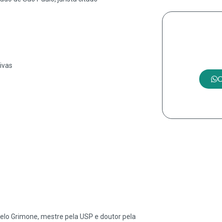
Tem a
ivas
C
elo Grimone, mestre pela USP e doutor pela