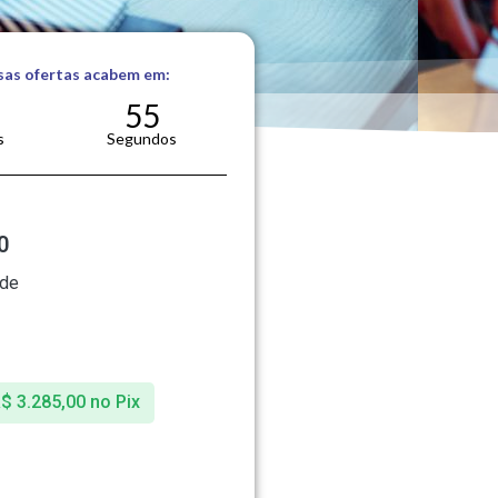
sas ofertas acabem em:
54
s
Segundos
0
 de
R$
3.285,00
no Pix