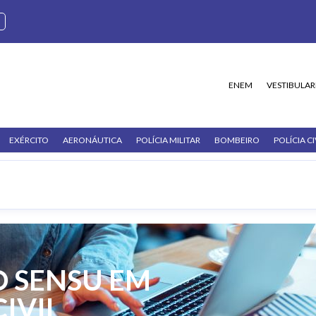
ENEM
VESTIBULAR
EXÉRCITO
AERONÁUTICA
POLÍCIA MILITAR
BOMBEIRO
POLÍCIA CI
 SENSU EM
IVIL