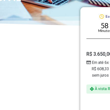
Es
58
Minuto
R$
3.650,0
Em até 6x
R$
608,33
sem juros
À vista