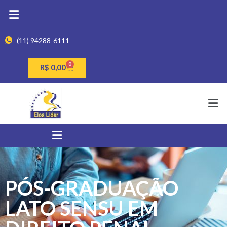
(11) 94288-6111
0
R$
0,00
PÓS-GRADUAÇÃO
LATO SENSU EM