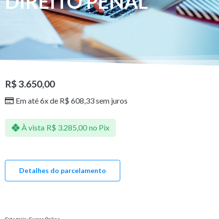
DIREITO PENAL
R$
3.650,00
Em até 6x de
R$
608,33
sem juros
À vista
R$
3.285,00
no Pix
Detalhes do parcelamento
Categoria:
Cursos Online