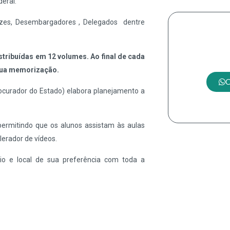
eral.
ízes, Desembargadores , Delegados dentre
Tem a
tribuídas em 12 volumes. Ao final de cada
 sua memorização.
C
rocurador do Estado) elabora planejamento a
permitindo que os alunos assistam às aulas
erador de vídeos.
rio e local de sua preferência com toda a