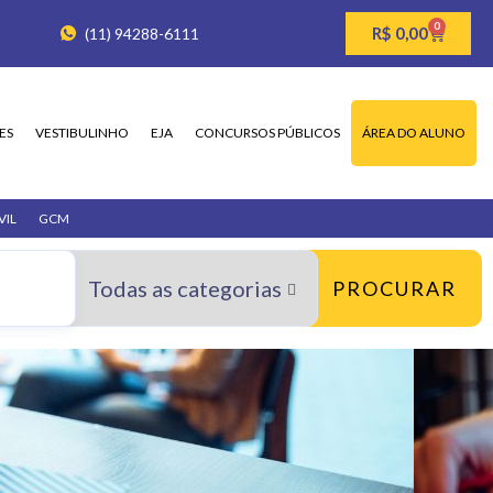
0
R$
0,00
(11) 94288-6111
ES
VESTIBULINHO
EJA
CONCURSOS PÚBLICOS
ÁREA DO ALUNO
VIL
GCM
PROCURAR