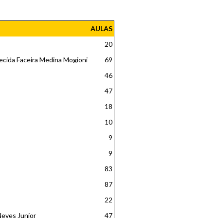
AULAS
20
recida Faceira Medina Mogioni
69
46
47
18
10
9
9
83
87
22
Neves Junior
47