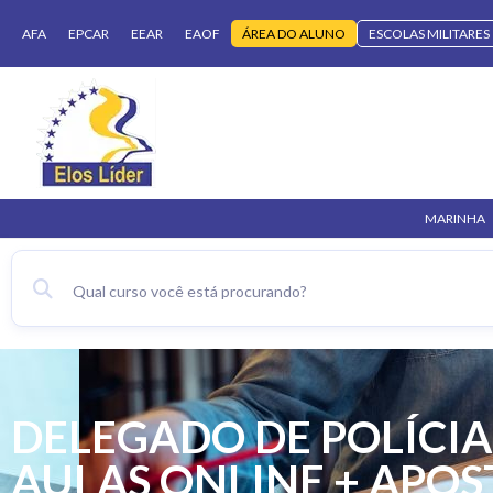
AFA
EPCAR
EEAR
EAOF
ÁREA DO ALUNO
ESCOLAS MILITARES
MARINHA
DELEGADO DE POLÍCIA
AULAS ONLINE + APOS