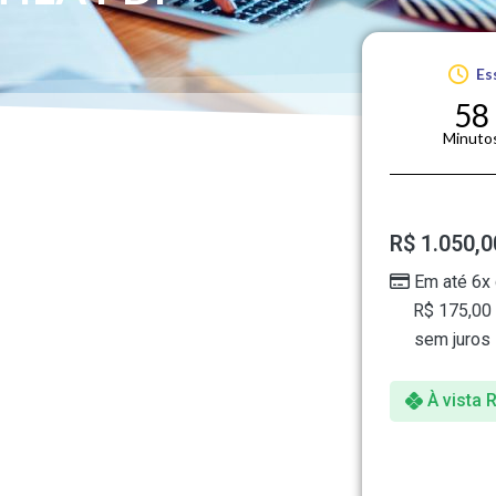
Es
58
Minuto
R$
1.050,0
Em até 6x
R$
175,00
sem juros
À vista