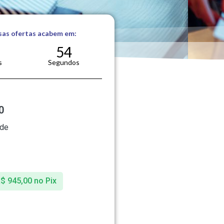
sas ofertas acabem em:
53
s
Segundos
0
 de
R$
945,00
no Pix