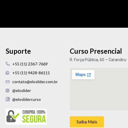
Suporte
Curso Presencial
R. Força Pública, 60 – Carandiru
+55 (11) 2367-7669
+55 (11) 9428-86111
contato@eloslider.com.br
@eloslider
@eloslidercurso
Saiba Mais