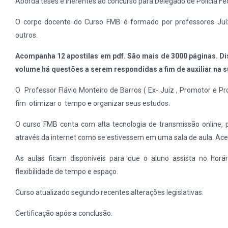
Aborda teses e inerentes ao concurso para Delegado de Polícia Fed
O corpo docente do Curso FMB é formado por professores Ju
outros.
Acompanha 12 apostilas em pdf. São mais de 3000 páginas. Dis
volume há questões a serem respondidas a fim de auxiliar na
O Professor Flávio Monteiro de Barros ( Ex- Juiz , Promotor e P
fim otimizar o tempo e organizar seus estudos.
O curso FMB conta com alta tecnologia de transmissão online, 
através da internet como se estivessem em uma sala de aula. Acel
As aulas ficam disponíveis para que o aluno assista no horá
flexibilidade de tempo e espaço.
Curso atualizado segundo recentes alterações legislativas.
Certificação após a conclusão.