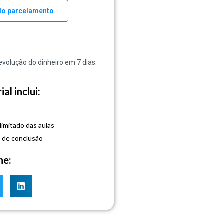
do parcelamento
evolução do dinheiro em 7 dias.
al inclui:
s
limitado das aulas
o de conclusão
he: