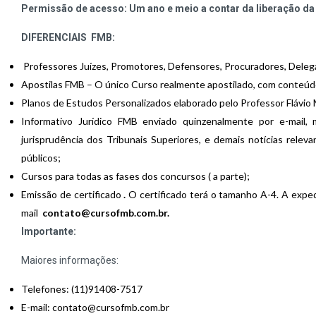
Permissão de acesso: Um ano e meio a contar da liberação da
DIFERENCIAIS FMB:
Professores Juízes, Promotores, Defensores, Procuradores, Delega
Apostilas FMB – O único Curso realmente apostilado, com conteúdo 
Planos de Estudos Personalizados elaborado pelo Professor Flávio 
Informativo Jurídico FMB enviado quinzenalmente por e-mail,
jurisprudência dos Tribunais Superiores, e demais notícias rele
públicos;
Cursos para todas as fases dos concursos ( a parte);
Emissão de certificado
.
O certificado terá o tamanho A-4. A exped
mail
contato@cursofmb.com.br
.
Importante:
Maiores informações:
Telefones: (11)91408-7517
E-mail: contato@cursofmb.com.br