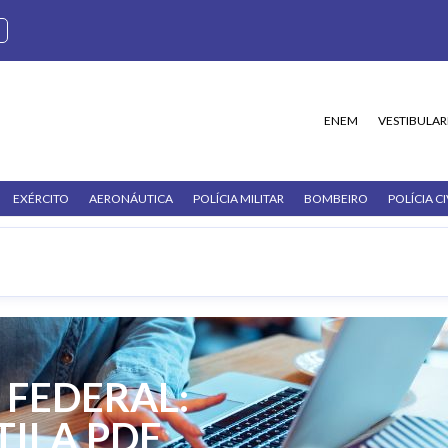
ENEM
VESTIBULAR
EXÉRCITO
AERONÁUTICA
POLÍCIA MILITAR
BOMBEIRO
POLÍCIA CI
 FEDERAL:
TILA PDF