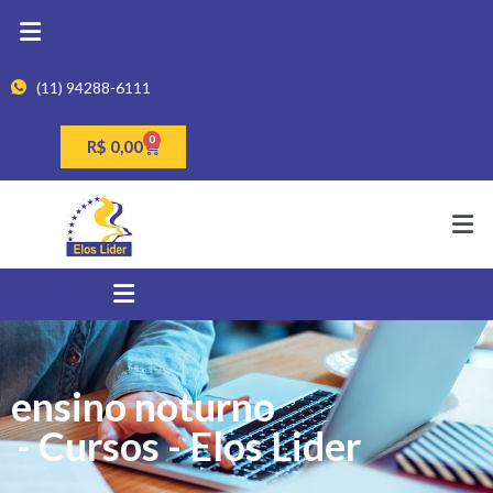
(11) 94288-6111
0
R$
0,00
ensino noturno
- Cursos - Elos Lider