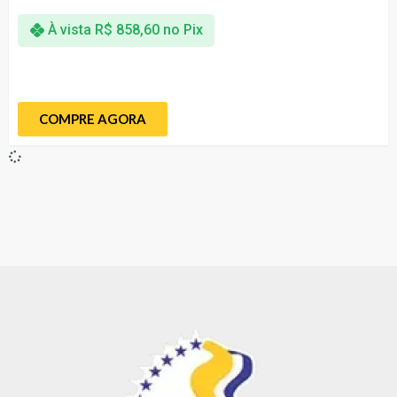
À vista
R$
858,60
no Pix
COMPRE AGORA