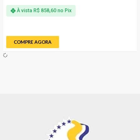
À vista
R$
858,60
no Pix
COMPRE AGORA