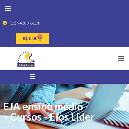
(11) 94288-6111
0
R$
0,00
EJA ensino médio
- Cursos - Elos Lider