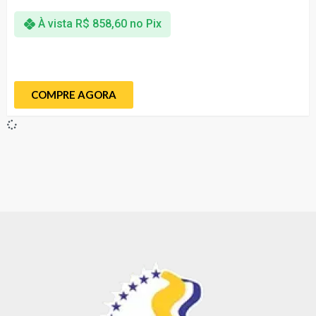
À vista
R$
858,60
no Pix
COMPRE AGORA