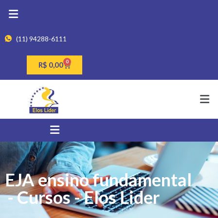
(11) 94288-6111
0
R$
0,00
EJA ensino fundamental
- Cursos - Elos Lider