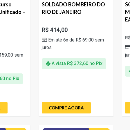
curso
SOLDADO BOMBEIRO DO
S
Unificado –
RIO DE JANEIRO
M
E
R$
414,00
R
Em até 6x de
R$
69,00
sem
juros
159,00
sem
ju
À vista
R$
372,60
no Pix
60
no Pix
A
COMPRE AGORA