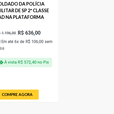
OLDADO DA POLÍCIA
ILITAR DE SP 2ª CLASSE
AD NA PLATAFORMA
R$
636,00
$
1.196,00
Em até 6x de
R$
106,00
sem
ros
À vista
R$
572,40
no Pix
COMPRE AGORA