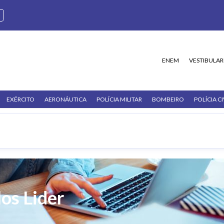
ENEM
VESTIBULAR
EXÉRCITO
AERONÁUTICA
POLÍCIA MILITAR
BOMBEIRO
POLÍCIA CI
los Lider