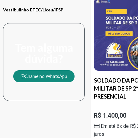
Vestibulinho ETEC/Liceu/IFSP
Tem alguma
dúvida?
Chame no WhatsApp
SOLDADO DA PO
MILITAR DE SP 2
PRESENCIAL
R$
1.400,00
Em até 6x de
R$
juros