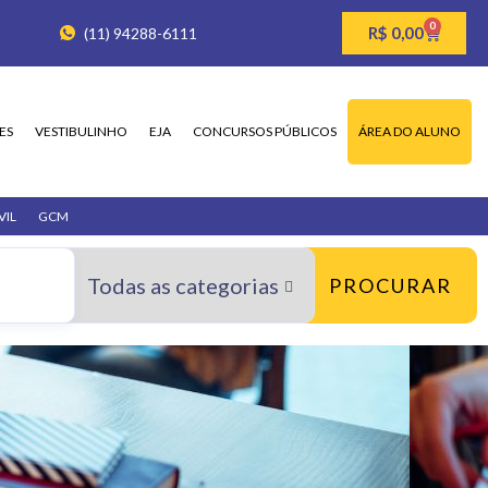
0
R$
0,00
(11) 94288-6111
ES
VESTIBULINHO
EJA
CONCURSOS PÚBLICOS
ÁREA DO ALUNO
VIL
GCM
PROCURAR