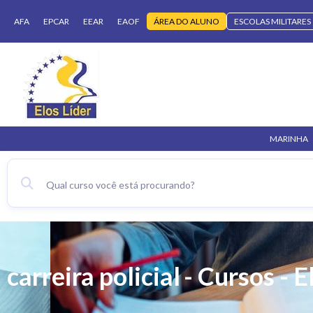
AFA
EPCAR
EEAR
EAOF
ÁREA DO ALUNO
ESCOLAS MILITARES
MARINHA
carreira policial
- Cursos - E