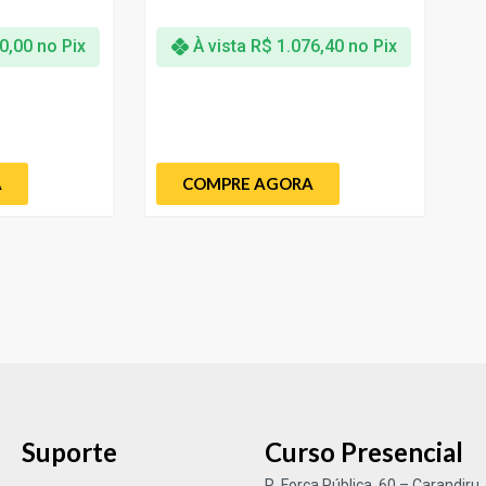
0,00
no Pix
À vista
R$
1.076,40
no Pix
A
COMPRE AGORA
Suporte
Curso Presencial
R. Força Pública, 60 – Carandiru