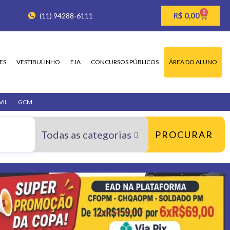
0
R$
0,00
(11) 94288-6111
ES
VESTIBULINHO
EJA
CONCURSOS PÚBLICOS
ÁREA DO ALUNO
VIL
GCM
PROCURAR