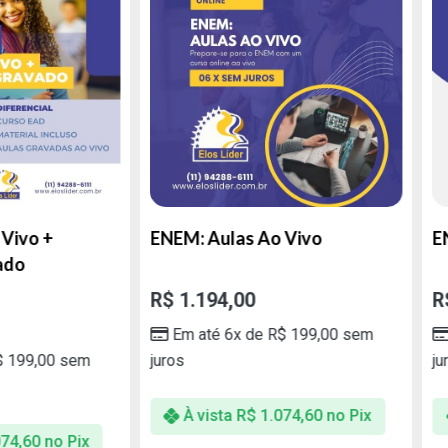
ivo +
ENEM: Aulas Ao Vivo
ENE
do
R$
1.194,00
R$
Em até 6x de
R$
199,00
sem
99,00
sem
juros
juro
À vista
R$
1.074,60
no Pix
4,60
no Pix