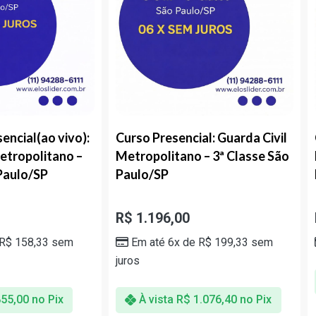
ial(ao vivo):
Curso Presencial: Guarda Civil
Cur
opolitano –
Metropolitano – 3ª Classe São
Met
lo/SP
Paulo/SP
Pau
R$
1.196,00
R$
58,33
sem
Em até 6x de
R$
199,33
sem
juros
00
no Pix
À vista
R$
1.076,40
no Pix