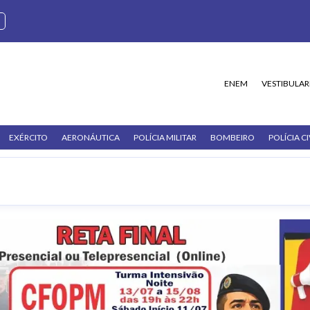
ENEM
VESTIBULAR
EXÉRCITO
AERONÁUTICA
POLÍCIA MILITAR
BOMBEIRO
POLÍCIA CI