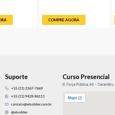
COMPRE AGORA
Suporte
Curso Presencial
R. Força Pública, 60 – Carandiru
+55 (11) 2367-7669
+55 (11) 9428-86111
contato@eloslider.com.br
@eloslider