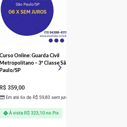
GRADUAÇÃO
R$
3.000,00
Em até 6x de
R$
500,00
juros
À vista
R$
2.700,00
no
so Online: Guarda Civil
ropolitano – 3ª Classe São
lo/SP
359,00
Em até 6x de
R$
59,83
sem juros
À vista
R$
323,10
no Pix