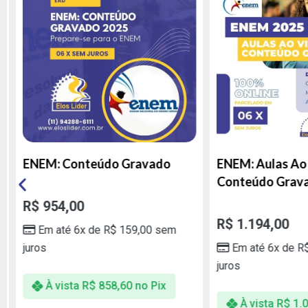
ENEM: Conteúdo Gravado
ENEM: Aulas Ao V
Conteúdo Grava
R$
954,00
R$
1.194,00
Em até 6x de
R$
159,00
sem
juros
Em até 6x de
R$
1
juros
À vista
R$
858,60
no Pix
À vista
R$
1.07